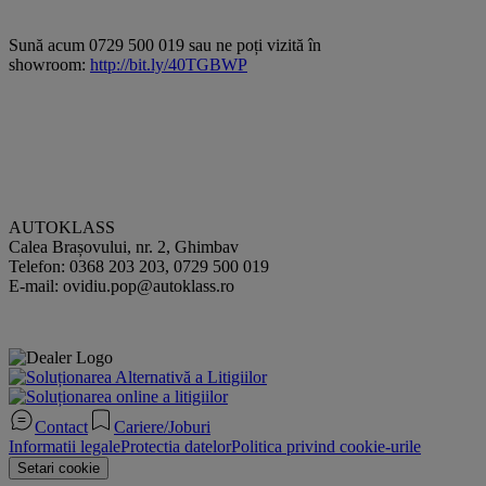
Sună acum 0729 500 019 sau ne poți vizită în
showroom:
http://bit.ly/40TGBWP
AUTOKLASS
Calea Brașovului, nr. 2, Ghimbav
Telefon: 0368 203 203, 0729 500 019
E-mail: ovidiu.pop@autoklass.ro
Contact
Cariere/Joburi
Informatii legale
Protectia datelor
Politica privind cookie-urile
Setari cookie