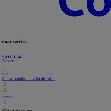
doar service:
Cautare rapida autovehicule rulate
Actiuni
Marcile noastre